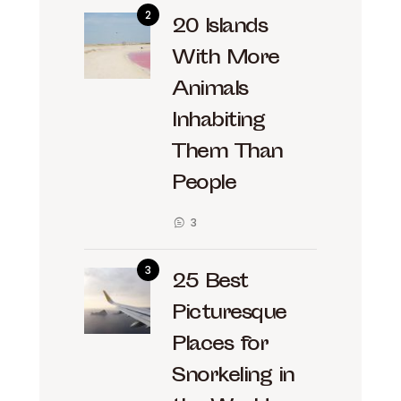
20 Islands
With More
Animals
Inhabiting
Them Than
People
3
25 Best
Picturesque
Places for
Snorkeling in