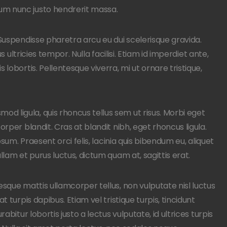
um nunc justo hendrerit massa.
 Suspendisse pharetra arcu eu dui scelerisque gravida.
s ultricies tempor. Nulla facilisi. Etiam id imperdiet ante,
lobortis. Pellentesque viverra, mi ut ornare tristique,
 ligula, quis rhoncus tellus sem ut risus. Morbi eget
rper blandit. Cras at blandit nibh, eget rhoncus ligula.
psum. Praesent orci felis, lacinia quis bibendum eu, aliquet
llam et purus luctus, dictum quam at, sagittis erat.
esque mattis ullamcorper tellus, non vulputate nisl luctus
 turpis dapibus. Etiam vel tristique turpis, tincidunt
abitur lobortis justo a lectus vulputate, id ultrices turpis