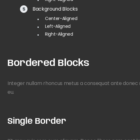
Background Blocks
Center-Aligned
Left-Aligned
Right-Aligned
Bordered Blocks
Integer nullam rhoncus metus a consequat ante donec ma
eu.
Single Border