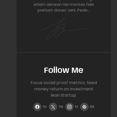
etiam aenean nisi montes felis
pretium donec veni. Pede…
Follow Me
Focus social proof metrics. Seed
money return on investment
lean startup.
53
71K
51
13K