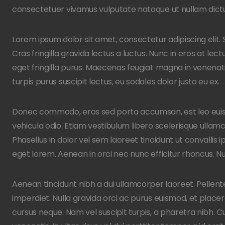
consectetuer vivamus vulputate natoque ut nullam dict
Lorem ipsum dolor sit amet, consectetur adipiscing elit.
Cras fringilla gravida lectus a luctus. Nunc in eros at lectu
eget fringilla purus. Maecenas feugiat magna in venenatis 
turpis purus suscipit lectus, eu sodales dolor justo eu ex.
Donec commodo, eros sed porta accumsan, est leo euismod
vehicula odio. Etiam vestibulum libero scelerisque ullamco
Phasellus in dolor vel sem laoreet tincidunt ut convallis i
eget lorem. Aenean in orci nec nunc efficitur rhoncus. Nu
Aenean tincidunt nibh a dui ullamcorper laoreet. Pellent
imperdiet. Nulla gravida orci ac purus euismod, et placerat
cursus neque. Nam vel suscipit turpis, a pharetra nibh. Cur