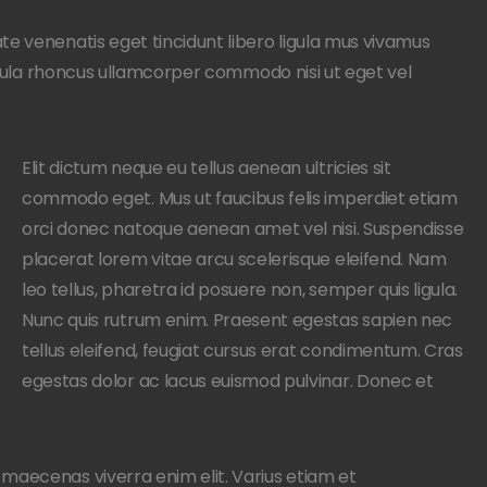
te venenatis eget tincidunt libero ligula mus vivamus
ligula rhoncus ullamcorper commodo nisi ut eget vel
Elit dictum neque eu tellus aenean ultricies sit
commodo eget. Mus ut faucibus felis imperdiet etiam
orci donec natoque aenean amet vel nisi. Suspendisse
placerat lorem vitae arcu scelerisque eleifend. Nam
leo tellus, pharetra id posuere non, semper quis ligula.
Nunc quis rutrum enim. Praesent egestas sapien nec
tellus eleifend, feugiat cursus erat condimentum. Cras
egestas dolor ac lacus euismod pulvinar. Donec et
maecenas viverra enim elit. Varius etiam et