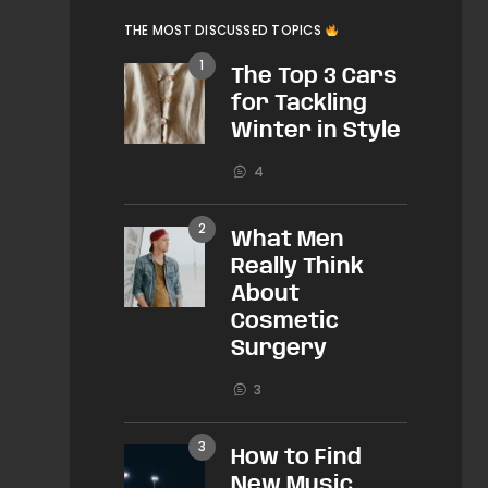
THE MOST DISCUSSED TOPICS
The Top 3 Cars
for Tackling
Winter in Style
4
What Men
Really Think
About
Cosmetic
Surgery
3
How to Find
New Music