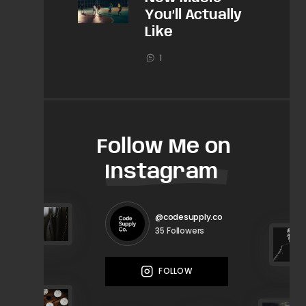
You’ll Actually
Like
1
Follow Me on
Instagram
@codesupply.co
Followers
35
FOLLOW