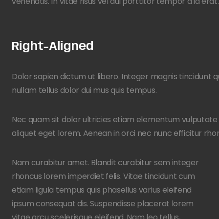
venenatis. In vitae risus vel dui porttitor tempor a id era
Right-Aligned
Dolor sapien dictum ut libero. Integer magnis tincidunt qu
nullam tellus dolor dui mus quis tempus.
Nec quam sit dolor ultricies etiam elementum vulputate el
aliquet eget lorem. Aenean in orci nec nunc efficitur rho
Nam curabitur amet. Blandit curabitur sem integer
rhoncus lorem imperdiet felis. Vitae tincidunt cum
etiam ligula tempus quis phasellus varius eleifend
ipsum consequat dis. Suspendisse placerat lorem
vitae arcu scelerisque eleifend. Nam leo tellus,