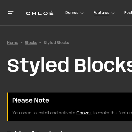
Demos
Features
Pos
Home
Blocks
Styled Blocks
Styled Block
Please Note
You need to install and activate
Canvas
to make this featur