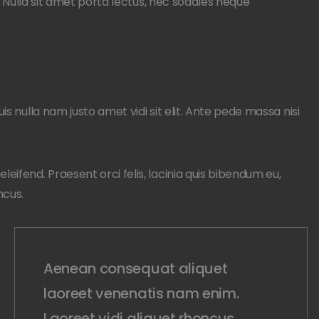
t. Nulla sit amet porta lectus, nec sodales neque
is nulla nam justo amet vidi sit elit. Ante pede massa nisi
eifend. Praesent orci felis, lacinia quis bibendum eu,
ncus.
Aenean consequat aliquet
laoreet venenatis nam enim.
Laoreet vidi aliquet rhoncus.