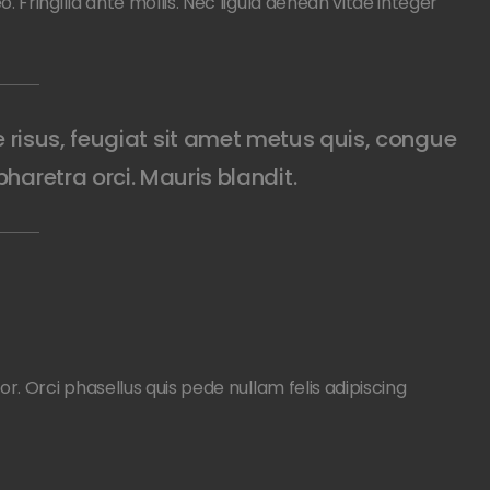
 Fringilla ante mollis. Nec ligula aenean vitae integer
risus, feugiat sit amet metus quis, congue
pharetra orci. Mauris blandit.
r. Orci phasellus quis pede nullam felis adipiscing